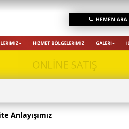
HEMEN ARA
LERİMİZ
HİZMET BÖLGELERİMİZ
GALERİ
İ
ONLİNE SATIŞ
ite Anlayışımız