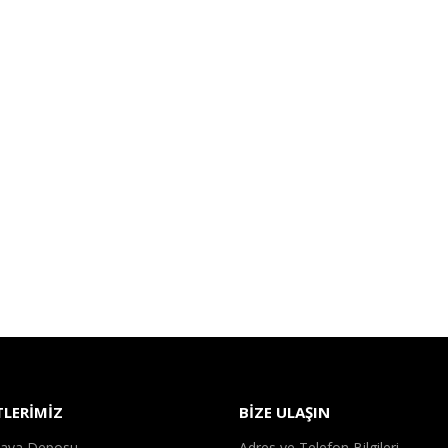
TLERİMİZ
BİZE ULAŞIN
Hava Deposu
Adres ve Telefon Bilgileri