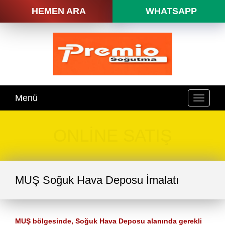
HEMEN ARA
WHATSAPP
Menü
Mobil
Menü
ONLİNE SATIŞ
MUŞ Soğuk Hava Deposu İmalatı
MUŞ bölgesinde, Soğuk Hava Deposu alanında gerekli