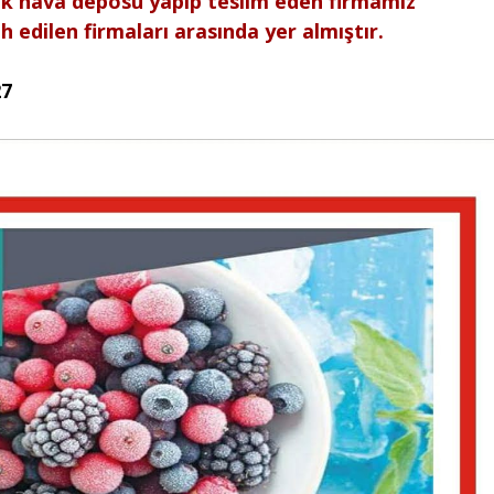
k hava deposu yapıp teslim eden firmamız
h edilen firmaları arasında yer almıştır.
27