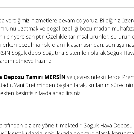
 verdiğimiz hizmetlere devam ediyoruz. Bildiğiniz üzer
mrünü uzatmak ve doğal özelliği bozulmadan muhafaz
 bir yere sahiptir. Özellikle tarımsal ürünler, su ürünle
i erken bozulma riski olan ilk aşamasından, son aşama
RSİN Soğuk depo Soğutma Sistemleri olarak Soğuk Hav
rdım etmeye hazırız.
a Deposu Tamiri MERSİN
ve çevresindeki illerde Pre
adır. Yani üretiminden başlanılarak, kullanım sürecinin
ten kesintisiz faydalanabilirsiniz.
 tarafından bizlere yöneltilmektedir. Soğuk Hava Deposu
üşük sıcaklıklarda, soğuk yada donmuş olarak korunma