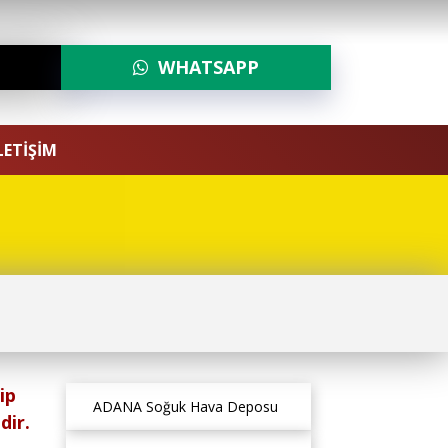
WHATSAPP
0535 846 26 27
LETİŞİM
ip
ADANA Soğuk Hava Deposu
dir.