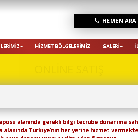
HEMEN ARA
LERİMİZ
HİZMET BÖLGELERİMİZ
GALERİ
İ
ONLİNE SATIŞ
posu alanında gerekli bilgi tecrübe donanıma sah
a alanında Türkiye’nin her yerine hizmet vermekte